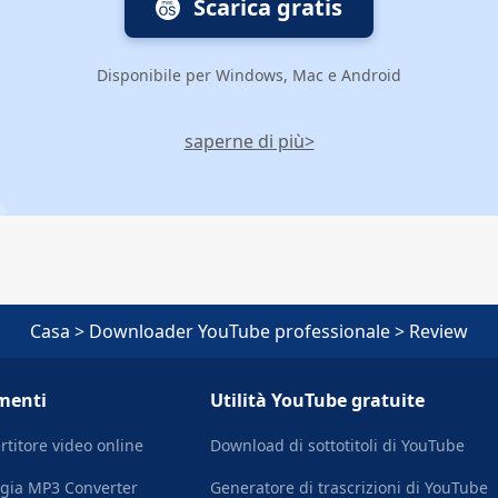
Scarica gratis
Disponibile per Windows, Mac e Android
saperne di più>
Casa
>
Downloader YouTube professionale
>
Review
menti
Utilità YouTube gratuite
rtitore video online
Download di sottotitoli di YouTube
egia MP3 Converter
Generatore di trascrizioni di YouTube