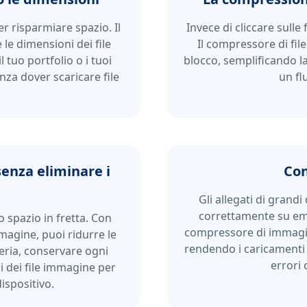
er risparmiare spazio. Il
Invece di cliccare sulle 
le dimensioni dei file
Il compressore di file
l tuo portfolio o i tuoi
blocco, semplificando l
nza dover scaricare file
un fl
senza eliminare i
Con
Gli allegati di gran
correttamente su ema
 spazio in fretta. Con
compressore di immagini
magine, puoi ridurre le
rendendo i caricamenti 
eria, conservare ogni
errori 
 dei file immagine per
ispositivo.