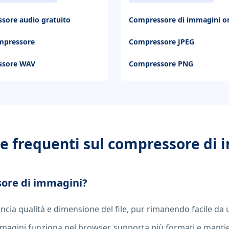
sore audio gratuito
Compressore di immagini on
mpressore
Compressore JPEG
ssore WAV
Compressore PNG
 frequenti sul compressore di 
sore di immagini?
ancia qualità e dimensione del file, pur rimanendo facile da 
mmagini
funziona nel browser, supporta più formati e mantien