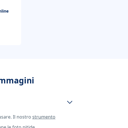
line
immagini
usare. Il nostro
strumento
e le foto nitide.