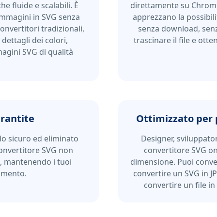
e fluide e scalabili. È
direttamente su Chrome, 
 immagini in SVG senza
apprezzano la possibilit
convertitori tradizionali,
senza download, senza
dettagli dei colori,
trascinare il file e ott
magini SVG di qualità
arantite
Ottimizzato per 
do sicuro ed eliminato
Designer, sviluppator
convertitore SVG non
convertitore SVG onli
i, mantenendo i tuoi
dimensione. Puoi conve
momento.
convertire un SVG in JP
convertire un file i