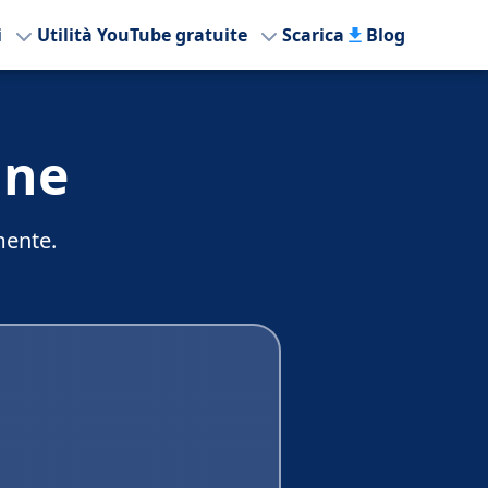
i
Utilità YouTube gratuite
Scarica
Blog
ine
mente.