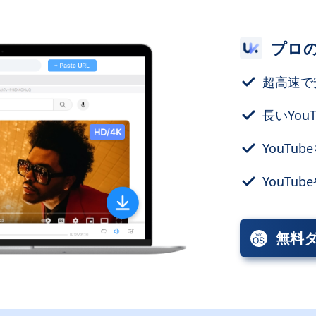
プロの
超高速で
長いYou
YouTu
YouTu
無料