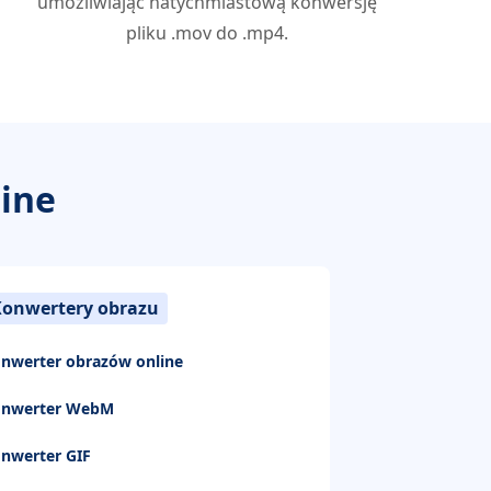
umożliwiając natychmiastową konwersję
pliku .mov do .mp4.
ine
Konwertery obrazu
nwerter obrazów online
onwerter WebM
nwerter GIF