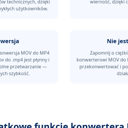
 technicznych, dzięki
wierność, dzięki 
zwykłych użytkowników.
nwersja
Nie jes
. Konwersja MOV do MP4
Zapomnij o cięż
v do .mp4 jest płynny i
konwerterowi MOV do MP
olne przetwarzanie —
przekonwertować i pob
ych szybkość.
dzia
atkowe funkcje konwertera