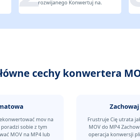
rozwijanego Konwertuj na.
łówne cechy konwertera M
rmatowa
Zachowaj 
przekonwertować mov na
Frustruje Cię utrata 
poradzi sobie z tym
MOV do MP4 Zachowuj
wać MOV na MP4 lub
operacja konwersji p