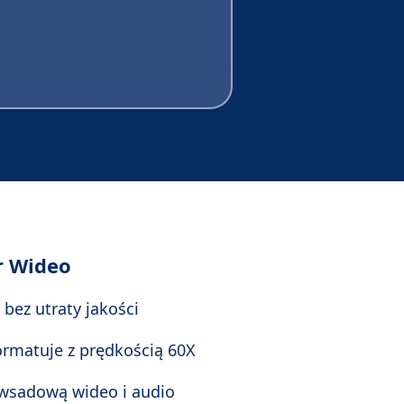
r Wideo
 bez utraty jakości
ormatuje z prędkością 60X
 wsadową wideo i audio