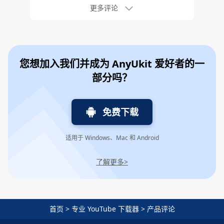
更多评论
您想加入我们并成为 AnyUkit 爱好者的一
部分吗？
免费下载
适用于 Windows、Mac 和 Android
了解更多>
首页
>
专业 YouTube 下载器
>
产品评论