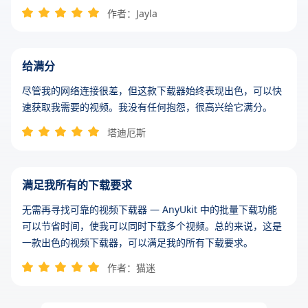
作者：Jayla
给满分
尽管我的网络连接很差，但这款下载器始终表现出色，可以快
速获取我需要的视频。我没有任何抱怨，很高兴给它满分。
塔迪厄斯
满足我所有的下载要求
无需再寻找可靠的视频下载器 — AnyUkit 中的批量下载功能
可以节省时间，使我可以同时下载多个视频。总的来说，这是
一款出色的视频下载器，可以满足我的所有下载要求。
作者：猫迷