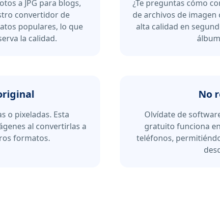
otos a JPG para blogs,
¿Te preguntas cómo con
stro convertidor de
de archivos de imagen 
atos populares, lo que
alta calidad en segun
serva la calidad.
álbume
original
No r
s o pixeladas. Esta
Olvídate de softwar
ágenes al convertirlas a
gratuito funciona en
tros formatos.
teléfonos, permitiéndo
desd