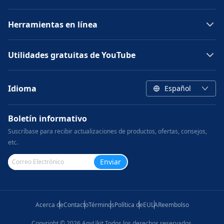
Herramientas en línea
Utilidades gratuitas de YouTube
Idioma
Español
Boletín informativo
Suscríbase para recibir actualizaciones de productos, ofertas, consejos,
etc.
Enviar
Acerca de
Contacto
Términos
Política de
EULA
Reembolso
Copyright ©
2026
AnyUkit Todos los derechos reservados.