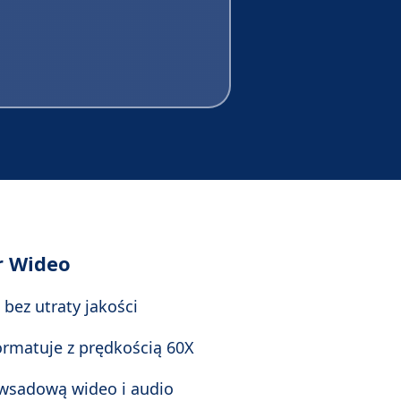
r Wideo
 bez utraty jakości
ormatuje z prędkością 60X
 wsadową wideo i audio