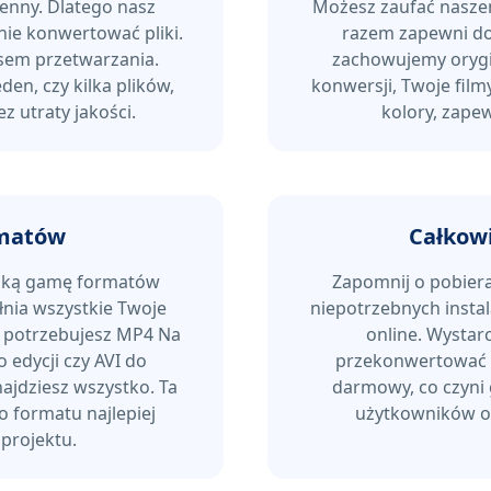
enny. Dlatego nasz
Możesz zaufać nasze
ie konwertować pliki.
razem zapewni dos
asem przetwarzania.
zachowujemy orygi
den, czy kilka plików,
konwersji, Twoje film
z utraty jakości.
kolory, zape
rmatów
Całkowi
oką gamę formatów
Zapomnij o pobier
łnia wszystkie Twoje
niepotrzebnych insta
y potrzebujesz MP4 Na
online. Wystarc
edycji czy AVI do
przekonwertować go
ajdziesz wszystko. Ta
darmowy, co czyni
 formatu najlepiej
użytkowników ok
projektu.