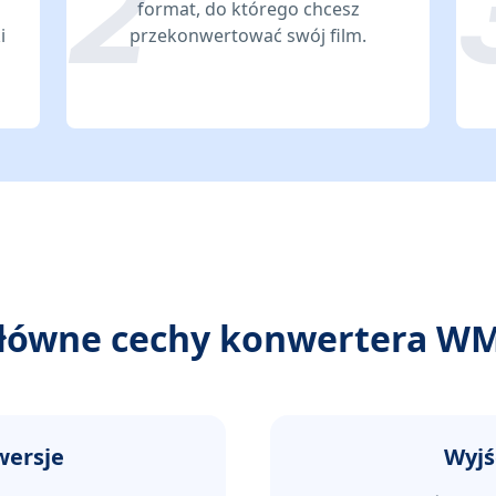
format, do którego chcesz
i
przekonwertować swój film.
łówne cechy konwertera W
wersje
Wyjś