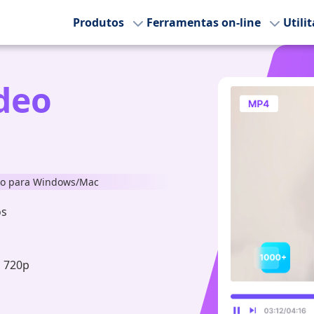
Produtos
Ferramentas on-line
Utili
deo
deo para Windows/Mac
os
, 720p