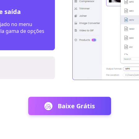
e saída
são do seu arquivo
o em lote. Seus
Baixe Grátis