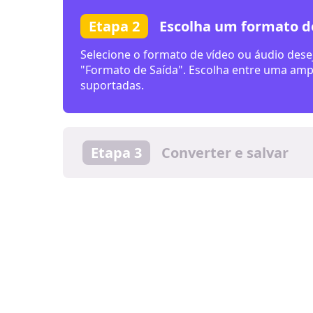
Etapa 2
Escolha um formato d
Etapa 3
Converter e salvar
Clique em “Converter” para iniciar a conver
ou use “Converter tudo” para processament
arquivos estarão prontos em segundos.