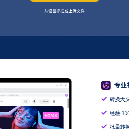
从设备拖拽或上传文件
专业
转换大
经验 30
批量转