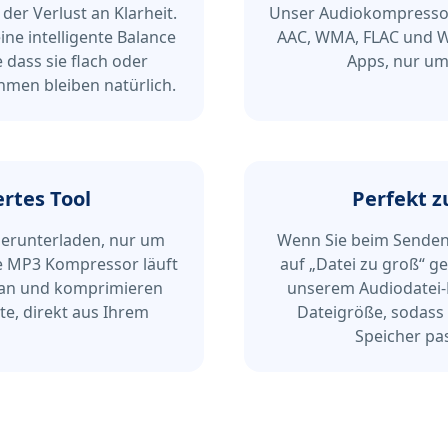
der Verlust an Klarheit.
Unser Audiokompressor
e intelligente Balance
AAC, WMA, FLAC und WA
dass sie flach oder
Apps, nur um
hmen bleiben natürlich.
rtes Tool
Perfekt z
runterladen, nur um
Wenn Sie beim Senden
e MP3 Kompressor läuft
auf „Datei zu groß“ g
n an und komprimieren
unserem Audiodatei-
te, direkt aus Ihrem
Dateigröße, sodass d
Speicher pa