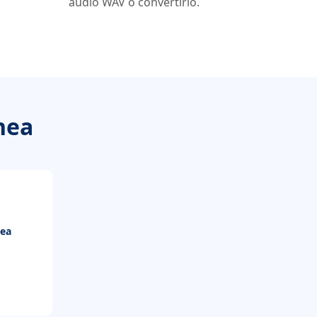
audio WAV o convertirlo.
nea
nea