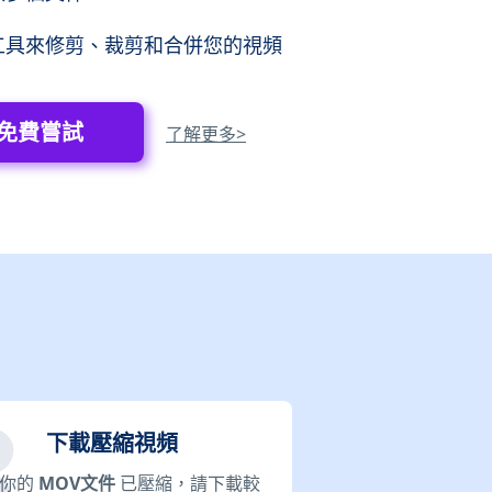
工具來修剪、裁剪和合併您的視頻
免費嘗試
了解更多>
下載壓縮視頻
旦你的
MOV文件
已壓縮，請下載較