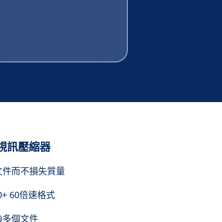
視訊壓縮器
文件而不損失質量
0+ 60倍速格式
換多個文件