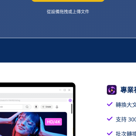
從設備拖拽或上傳文件
專業
轉換大
支持 30
批次轉