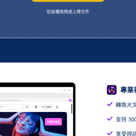
從設備拖拽或上傳文件
專業
轉換大
支持 30
享受視