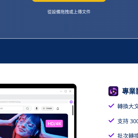
從設備拖拽或上傳文件
專業
轉換大
支持 30
批次轉